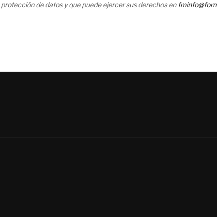
 protección de datos y que puede ejercer sus derechos en
fminfo@for