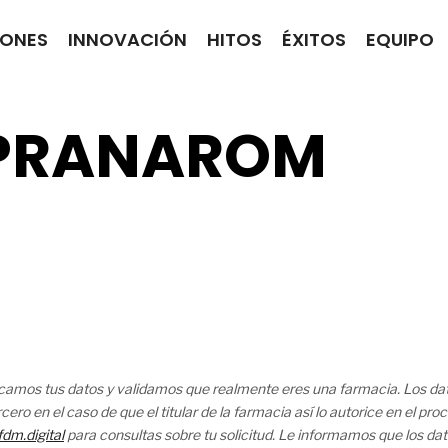
IONES
INNOVACIÓN
HITOS
ÉXITOS
EQUIPO
 PRANAROM
ficamos tus datos y validamos que realmente eres una farmacia. Los dat
cero en el caso de que el titular de la farmacia así lo autorice en el p
dm.digital
para consultas sobre tu solicitud. Le informamos que los dat