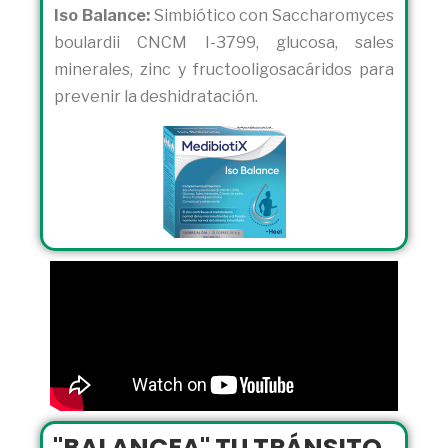
Iso Balance:
Simbiótico con Saccharomyces
boulardii CNCM I-3799, glucosa, sales
minerales, zinc y fructooligosacáridos para
prevenir la deshidratación.
"BALANCEA" TU TRÁNSITO