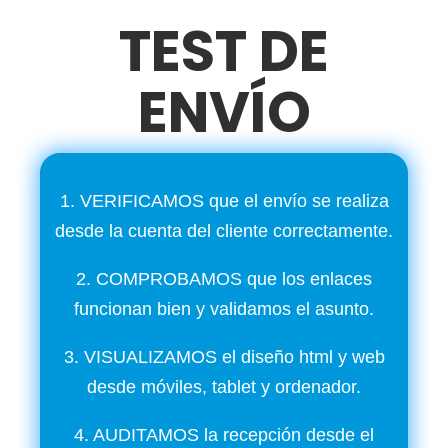
TEST DE
ENVÍO
1. VERIFICAMOS que el envío se realiza
desde la cuenta del cliente correctamente.
2. COMPROBAMOS que los enlaces
funcionan bien y validamos el asunto.
3. VISUALIZAMOS el diseño html y web
desde móviles, tablet y ordenador.
4. AUDITAMOS la recepción desde el